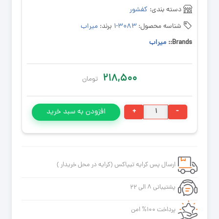
دسته بندی:
کفشور
شناسه محصول:
۳۰۸۳-۱
برند:
میراب
Brands::
میراب
۲۱۸,۵۰۰
تومان
کفشور
+
-
افزودن به سبد خرید
۳۰*۶
خطی
میراب
درب
ارسال پس کرایه تیپاکس (کرایه در محل خریدار )
پلاستیکی
خطی
پشتیبانی ۸ الی ۲۲
عدد
پرداخت ۱۰۰% امن