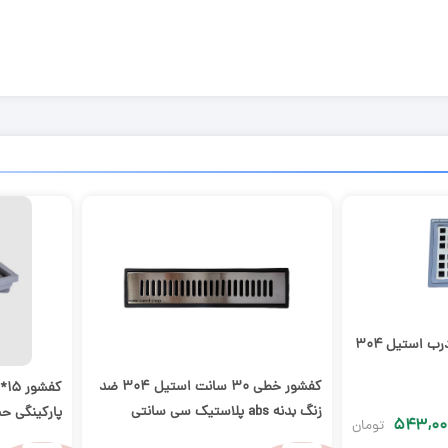
کفشور ۱۵*۱۵ پارکینگی درب استیل ۳۰۴
کفشور خطی 30 سانت استیل 304 ضد
زنگ بدنه abs پلاستیک سی سانتی
پارکینگی ح
۵۴۳,۰۰
تومان