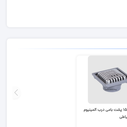
کفشور ۱۵*۱۵ پشت بامی درب آلمینیوم
یاطی