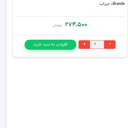
Brands::
میراب
۲۷۴,۵۰۰
تومان
کفشور
+
-
افزودن به سبد خرید
۱۵*۱۵
پارکینگی
درب
پلاستیکی
پارکینگ
میراب
عدد