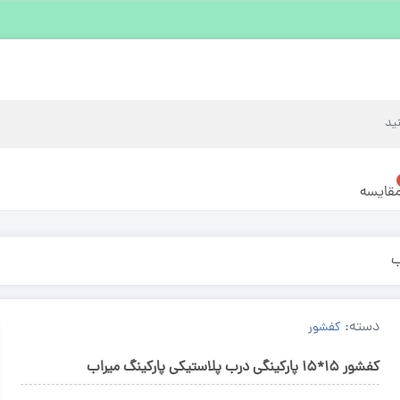
قایسه
دسته:
کفشور
کفشور ۱۵*۱۵ پارکینگی درب پلاستیکی پارکینگ میراب