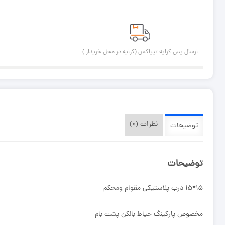
ارسال پس کرایه تیپاکس (کرایه در محل خریدار )
نظرات (۰)
توضیحات
توضیحات
۱۵*۱۵ درب پلاستیکی مقوام ومحکم
مخصوص پارکینگ حیاط بالکن پشت بام