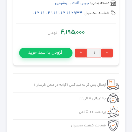
دسته بندی:
چینی آلات
,
روشویی
شناسه محصول:
۲۹۳۴-۱-۱-۲-۱-۱-۱-۱-۱-۲-۱-۱-۱-۲-۱-۱
۴,۱۹۵,۰۰۰
تومان
روشویی
+
-
افزودن به سبد خرید
کوتینگ
طلایی
طرح
دار
ارسال پس کرایه تیپاکس (کرایه در محل خریدار )
رگه
دار
پشتیبانی ۸ الی ۲۲
۴۰*۶۰
مروارید
پرداخت ۱۰۰% امن
عدد
ضمانت کیفیت محصول