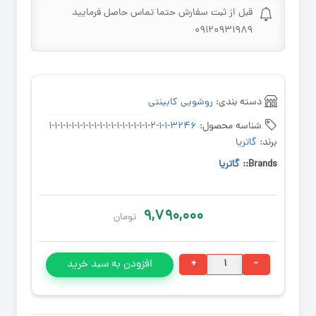
قبل از ثبت سفارش حتما تماس حاصل فرمایید
۰۹۱۲۰۹۳۱۹۸۹
دسته بندی:
روشویی کابینتی
شناسه محصول:
۳۲۴۶-۱-۱-۲-۱-۱-۱-۱-۱-۱-۱-۱-۱-۱-۱-۱-۱-۱-۱-۱-۱-۱
برند:
گاتریا
Brands::
گاتریا
۹,۷۹۰,۰۰۰
تومان
روشویی
+
-
افزودن به سبد خرید
کابینتی
دیواری
تمام