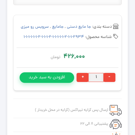
دسته بندی:
جا مایع دستی
,
جامایع
,
سرویس رو میزی
شناسه محصول:
۲۹۳۴-۱-۱-۲-۱-۱-۱-۱-۱-۲-۱-۱-۱-۲-۱-۱-۱-۱-۱-۱
۴۲۶,۰۰۰
تومان
جامایع
+
-
افزودن به سبد خرید
رومیزی
سرویس
بهداشتی
جا
ارسال پس کرایه تیپاکس (کرایه در محل خریدار )
مایع
رزین
پشتیبانی ۸ الی ۲۲
پلکسی
عدد