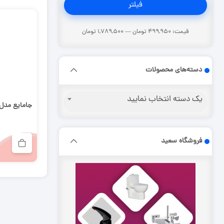
حداقل
حداکثر
فیلتر
قیمت
قیمت
قیمت:
499,950 تومان
—
1,789,500 تومان
دسته‌های محصولات
یک دسته انتخاب نمایید
جامایع مدل
فروشگاه سعید